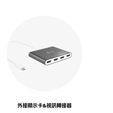
外接顯示卡&視訊轉接器