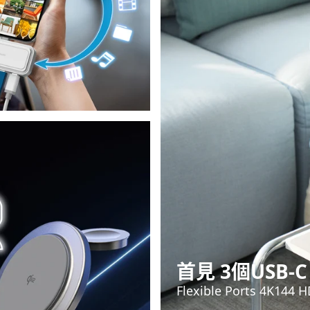
首見 3個USB-C
Flexible Ports 4K14